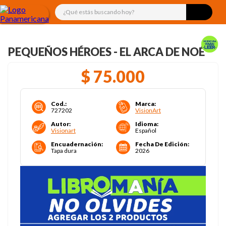
¿Qué estás buscando hoy?
PEQUEÑOS HÉROES - EL ARCA DE NOÉ
$
75
.
000
Cod.
:
Marca
:
727202
VisionArt
Autor
:
Idioma
:
Visionart
Español
Encuadernación
:
Fecha De Edición
:
Tapa dura
2026