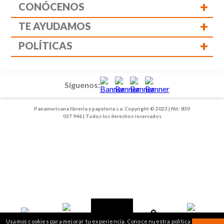
+
CONÓCENOS
+
TE AYUDAMOS
+
POLÍTICAS
Siguenos:
Panamericana librería y papelería s.a. Copyright © 2023 | Nit: 830
037 946 | Todos los derechos reservados
1
2
Usamos cookies para mejorar tu experiencia. Conoce nuestra política