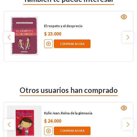
El respeto y el desprecio
$
23
.
000
COMPRAR AHORA
Otros usuarios han comprado
Kylie Jean. Reina de la gimnasia
$
24
.
000
COMPRAR AHORA