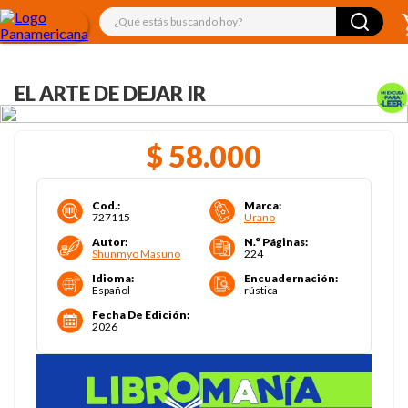
¿Qué estás buscando hoy?
EL ARTE DE DEJAR IR
$
58
.
000
Cod.
:
Marca
:
727115
Urano
Autor
:
N.° Páginas
:
Shunmyo Masuno
224
Idioma
:
Encuadernación
:
Español
rústica
Fecha De Edición
:
2026