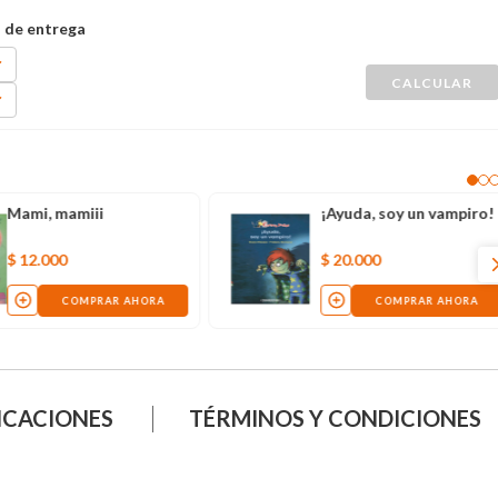
Mami, mamiii
¡Ayuda, soy un vampiro!
$
12
.
000
$
20
.
000
COMPRAR AHORA
COMPRAR AHORA
ICACIONES
TÉRMINOS Y CONDICIONES