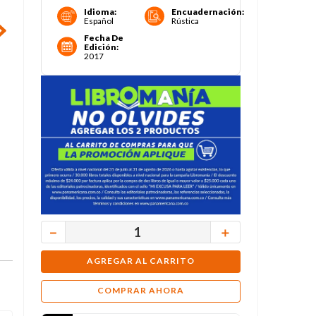
Idioma
:
Encuadernación
:
Español
Rústica
Fecha De
Edición
:
2017
－
＋
AGREGAR AL CARRITO
COMPRAR AHORA