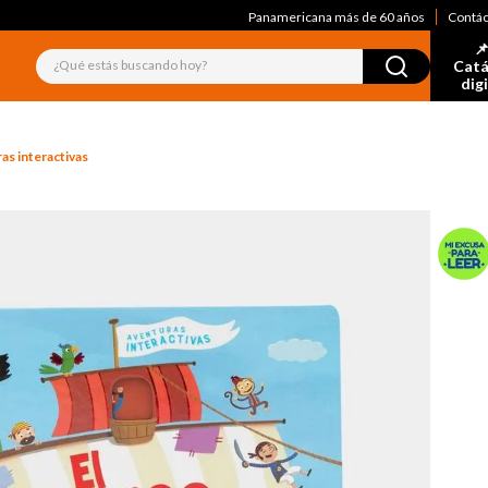
Panamericana más de 60 años
Contá
📌
¿Qué estás buscando hoy?
Catá
dig
ras interactivas