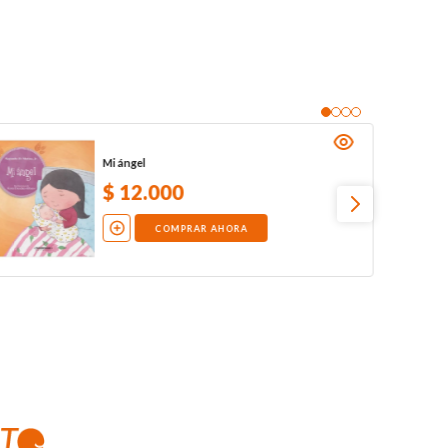
Mi ángel
$
12
.
000
COMPRAR AHORA