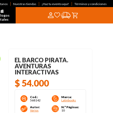
ctanos
Nuestras tiendas
¡Haz tu evento aquí!
Términos y condiciones
📰  
logos 
itales
EL BARCO PIRATA.
AVENTURAS
INTERACTIVAS
$
54
.
000
Cod.
:
Marca
:
568142
Latinbooks
Autor
:
N.° Páginas
:
Varios
10