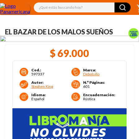
¿Qué estás buscando hoy?
EL BAZAR DE LOS MALOS SUEÑOS
$
69
.
000
Cod.
:
Marca
:
597337
Debolsillo
Autor
:
N.° Páginas
:
Stephen King
601
Idioma
:
Encuadernación
:
Español
Rústica