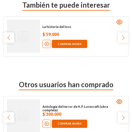
También te puede interesar
La historia del loco
$
59
.
000
COMPRAR AHORA
Otros usuarios han comprado
Antología del terror de H. P. Lovecraft (obra
completa)
$
300
.
000
COMPRAR AHORA