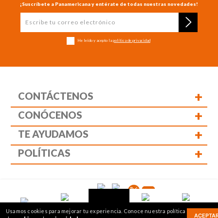
¡Suscríbete a Panamericana y entérate de todas nuestras novedades!
He leído y acepto la
política de privacidad
+
CONTÁCTENOS
+
CONÓCENOS
+
TE AYUDAMOS
+
POLÍTICAS
Siguenos:
1
2
Usamos cookies para mejorar tu experiencia. Conoce nuestra política
Panamericana librería y papelería s.a. Copyright © 2023 | Nit: 830
ACEPTA
Inicio