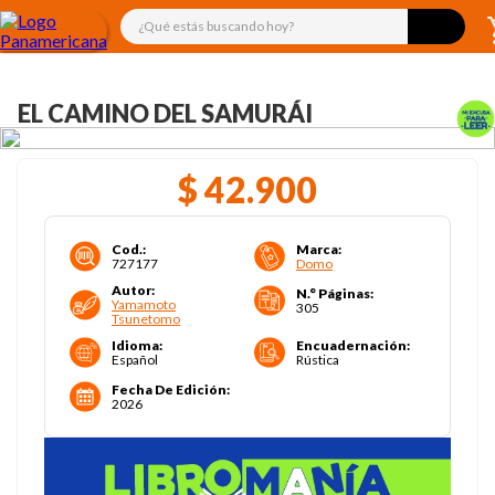
¿Qué estás buscando hoy?
EL CAMINO DEL SAMURÁI
$
42
.
900
Cod.
:
Marca
:
727177
Domo
Autor
:
N.° Páginas
:
Yamamoto
305
Tsunetomo
Idioma
:
Encuadernación
:
Español
Rústica
Fecha De Edición
:
2026