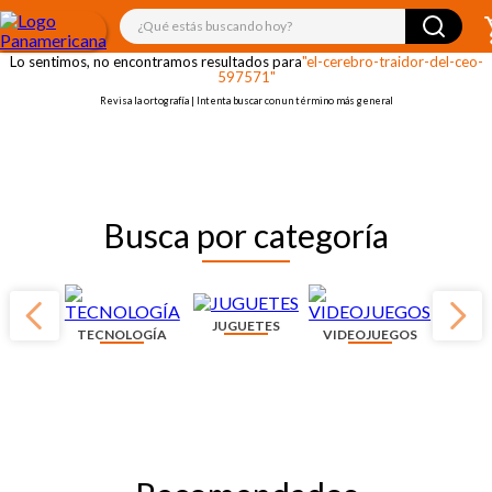
¡OOPS!
¿Qué estás buscando hoy?
Lo sentimos, no encontramos resultados para
"el-cerebro-traidor-del-ceo-
597571"
Revisa la ortografía | Intenta buscar con un término más general
Busca por categoría
JUGUETES
TECNOLOGÍA
VIDEOJUEGOS