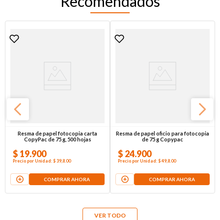
Recomendados
Resma de papel fotocopia carta
Resma de papel oficio para fotocopia
CopyPac de 75 g, 500 hojas
de 75 g Copypac
$
19
.
900
$
24
.
900
Precio por
Unidad
:
$ 39,8
.00
Precio por
Unidad
:
$ 49,8
.00
COMPRAR AHORA
COMPRAR AHORA
VER TODO