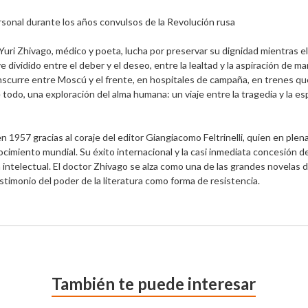
rsonal durante los años convulsos de la Revolución rusa

 Yuri Zhivago, médico y poeta, lucha por preservar su dignidad mientras 
vidido entre el deber y el deseo, entre la lealtad y la aspiración de mant
anscurre entre Moscú y el frente, en hospitales de campaña, en trenes que
 todo, una exploración del alma humana: un viaje entre la tragedia y la es
 en 1957 gracias al coraje del editor Giangiacomo Feltrinelli, quien en ple
ocimiento mundial. Su éxito internacional y la casi inmediata concesión d
intelectual. El doctor Zhivago se alza como una de las grandes novelas del
estimonio del poder de la literatura como forma de resistencia.
También te puede interesar