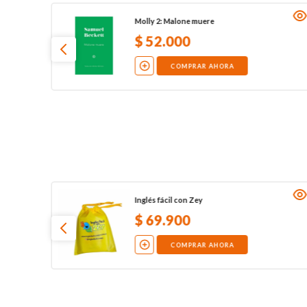
Molly 2: Malone muere
$
52
.
000
COMPRAR AHORA
Inglés fácil con Zey
$
69
.
900
COMPRAR AHORA