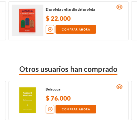
El profeta y el jardín del profeta
$
22
.
000
COMPRAR AHORA
Otros usuarios han comprado
Belacqua
$
76
.
000
COMPRAR AHORA