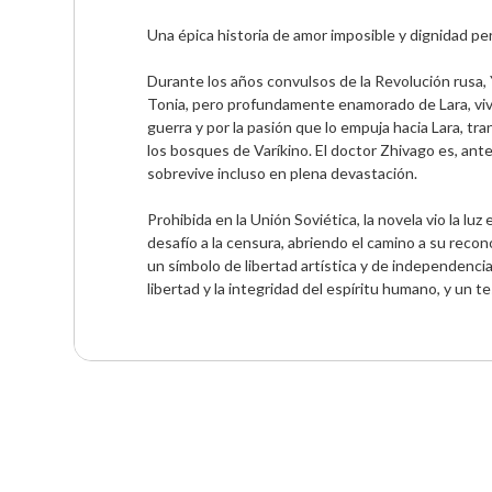
Una épica historia de amor imposible y dignidad pe
Durante los años convulsos de la Revolución rusa,
Tonia, pero profundamente enamorado de Lara, vive di
guerra y por la pasión que lo empuja hacia Lara, tr
los bosques de Varíkino. El doctor Zhivago es, ante
sobrevive incluso en plena devastación.

Prohibida en la Unión Soviética, la novela vio la luz
desafío a la censura, abriendo el camino a su recon
un símbolo de libertad artística y de independencia 
libertad y la integridad del espíritu humano, y un t