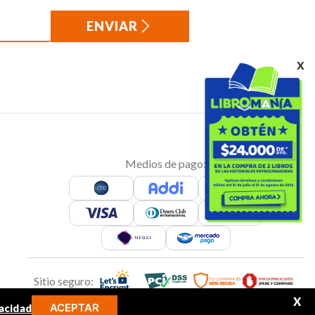
ENVIAR
x
Medios de pago:
Sitio seguro:
X
ACEPTAR
acidad