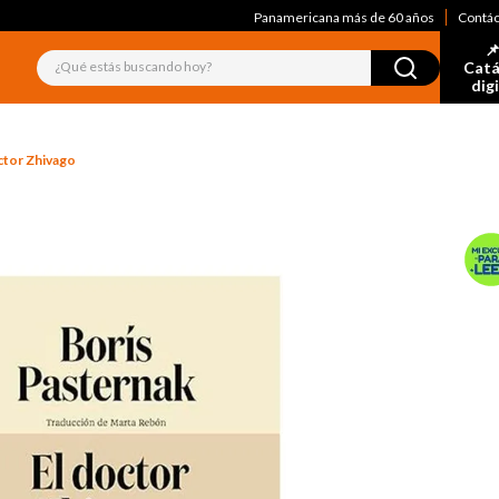
Panamericana más de 60 años
Contá
📌
¿Qué estás buscando hoy?
Catá
dig
ctor Zhivago