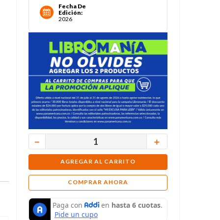
Fecha De
Edición
:
2026
－
＋
AGREGAR AL CARRITO
COMPRAR AHORA