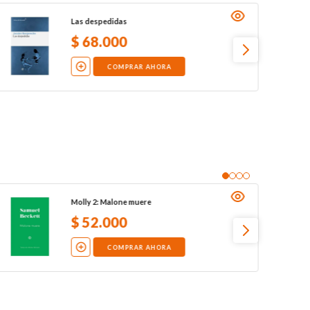
Las despedidas
$
68
.
000
COMPRAR AHORA
Molly 2: Malone muere
$
52
.
000
COMPRAR AHORA