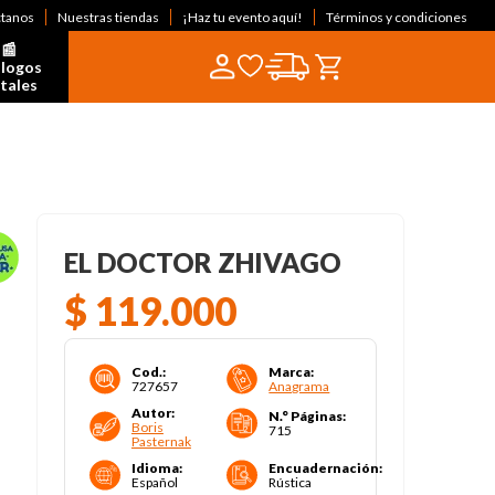
ctanos
Nuestras tiendas
¡Haz tu evento aquí!
Términos y condiciones
📰  
logos 
itales
EL DOCTOR ZHIVAGO
$
119
.
000
Cod.
:
Marca
:
727657
Anagrama
Autor
:
N.° Páginas
:
Boris
715
Pasternak
Idioma
:
Encuadernación
:
Español
Rústica