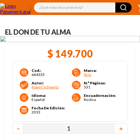
¿Qué estás buscando hoy?
EL DON DE TU ALMA
$
149
.
700
Cod.
:
Marca
:
664335
Sirio
Autor
:
N.° Páginas
:
Robert Schwartz
531
Idioma
:
Encuadernación
:
Español
Rústica
Fecha De Edición
:
2013
－
＋