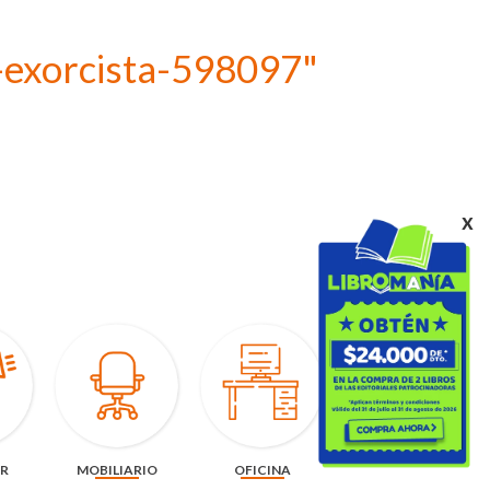
-exorcista-598097"
x
AR
MOBILIARIO
OFICINA