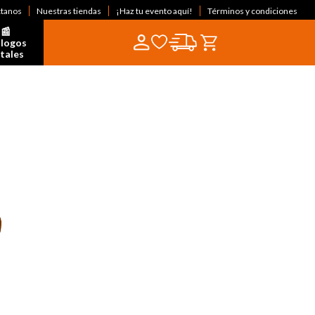
ctanos
Nuestras tiendas
¡Haz tu evento aquí!
Términos y condiciones
📰  
logos 
itales