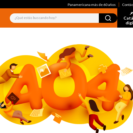
Panamericana más de 60 años
Contá
📌
¿Qué estás buscando hoy?
Catá
dig