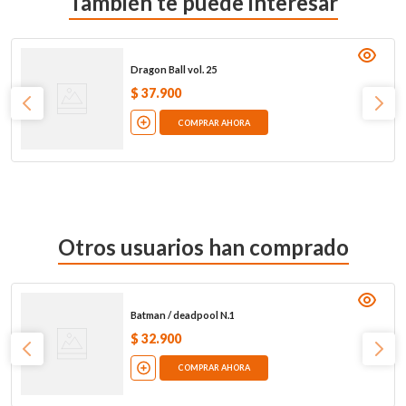
También te puede interesar
Dragon Ball vol. 25
$
37
.
900
COMPRAR AHORA
Otros usuarios han comprado
Batman / deadpool N.1
$
32
.
900
COMPRAR AHORA