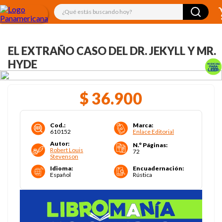
¿Qué estás buscando hoy?
EL EXTRAÑO CASO DEL DR. JEKYLL Y MR.
HYDE
$
36
.
900
Cod.
:
Marca
:
610152
Enlace Editorial
Autor
:
N.° Páginas
:
Robert Louis
72
Stevenson
Idioma
:
Encuadernación
:
Español
Rústica