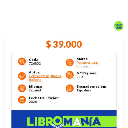
$
39
.
000
Marca
:
Cod.
:
Panamericana
726852
Editorial
Autor
:
N.° Páginas
:
Celso Román, Jhoana
210
Barbosa
Idioma
:
Encuadernación
:
Español
Tapa dura
Fecha De Edición
:
2026