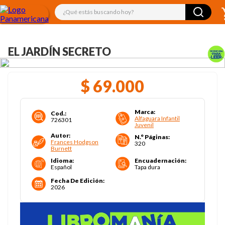
¿Qué estás buscando hoy?
EL JARDÍN SECRETO
$
69
.
000
Marca
:
Cod.
:
Alfaguara Infantil
726301
Juvenil
Autor
:
N.° Páginas
:
Frances Hodgson
320
Burnett
Idioma
:
Encuadernación
:
Español
Tapa dura
Fecha De Edición
:
2026