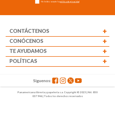
He leído y acepto la
política de privacidad
+
CONTÁCTENOS
+
CONÓCENOS
+
TE AYUDAMOS
+
POLÍTICAS
Siguenos:
Panamericana librería y papelería s.a. Copyright © 2023 | Nit: 830
037 946 | Todos los derechos reservados