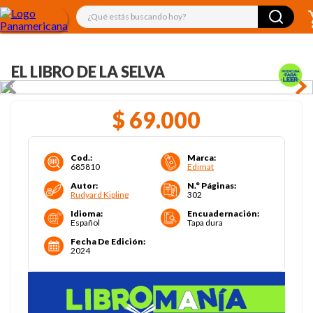
¿Qué estás buscando hoy?
EL LIBRO DE LA SELVA
$
69
.
000
Cod.
:
Marca
:
685810
Edimat
Autor
:
N.° Páginas
:
Rudyard Kipling
302
Idioma
:
Encuadernación
:
Español
Tapa dura
Fecha De Edición
:
2024