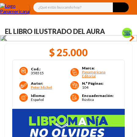
¿Qué estás buscando hoy?
EL LIBRO ILUSTRADO DEL AURA
$
25
.
000
Marca
:
Cod.
:
Panamericana
358515
Editorial
Autor
:
N.° Páginas
:
Peter Michel
104
Idioma
:
Encuadernación
:
Español
Rústica