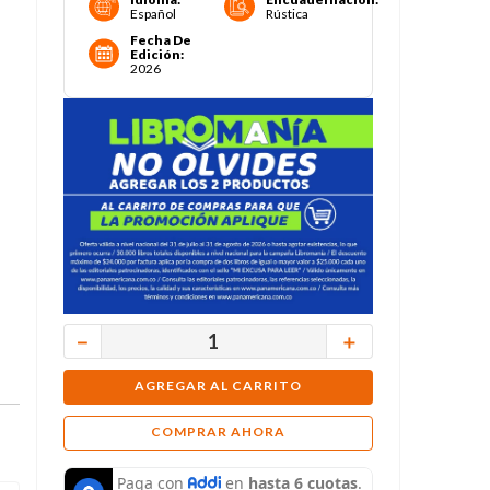
Español
Rústica
Fecha De
Edición
:
2026
－
＋
AGREGAR AL CARRITO
COMPRAR AHORA