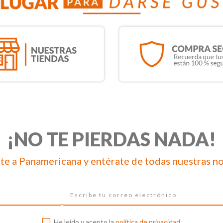
¡NO TE PIERDAS NADA!
te a Panamericana y entérate de todas nuestras n
He leído y acepto la
política de privacidad