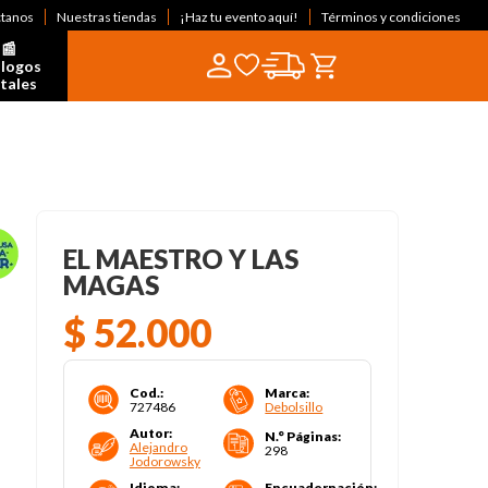
ctanos
Nuestras tiendas
¡Haz tu evento aquí!
Términos y condiciones
📰  
logos 
itales
EL MAESTRO Y LAS
MAGAS
$
52
.
000
Cod.
:
Marca
:
727486
Debolsillo
Autor
:
N.° Páginas
:
Alejandro
298
Jodorowsky
Idioma
:
Encuadernación
: