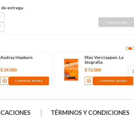
Celda de aislamiento
A propósito de
Shakespeare: el genio y
la misión del arte
$
105
.
000
$
19
.
900
COMPRAR AHORA
COMPRAR AHORA
ICACIONES
TÉRMINOS Y CONDICIONES