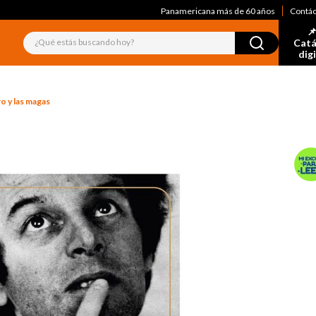
Panamericana más de 60 años
Contá
📌
¿Qué estás buscando hoy?
Catá
dig
o y las magas