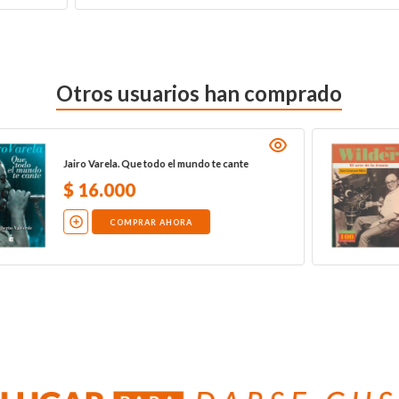
Otros usuarios han comprado
Billy Wilder. El arte de la ironía
$
25
.
000
COMPRAR AHORA