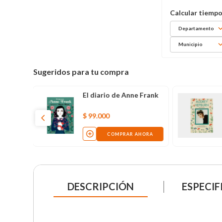
Departamento
Municipio
Sugeridos para tu compra
Max Verstappen. La
biografía
$
72
.
000
AHORA
COMPRAR AHORA
DESCRIPCIÓN
ESPECIF