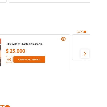
Charles Baudelaire - Verdugo de sí mismo
$
25
.
000
COMPRAR AHORA