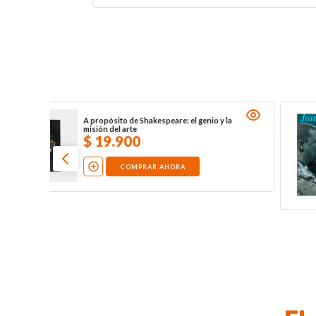
a
Jairo Varela. Que todo el mundo te cante
$
16
.
000
COMPRAR AHORA