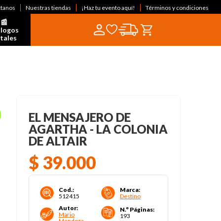
ctanos
Nuestras tiendas
¡Haz tu evento aquí!
Términos y condiciones
📰  
logos 
itales
EL MENSAJERO DE
AGARTHA - LA COLONIA
DE ALTAIR
$
39
.
000
Cod.
:
Marca
:
512415
Destino
Autor
:
N.° Páginas
:
Mario
193
Mendoza