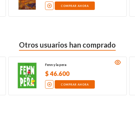
COMPRAR AHORA
Otros usuarios han comprado
Fenn y la pera
$
46
.
600
COMPRAR AHORA