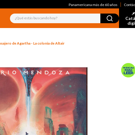
Panamericana más de 60 años
Contá
📌
¿Qué estás buscando hoy?
Catá
dig
sajero de Agartha - La colonia de Altair