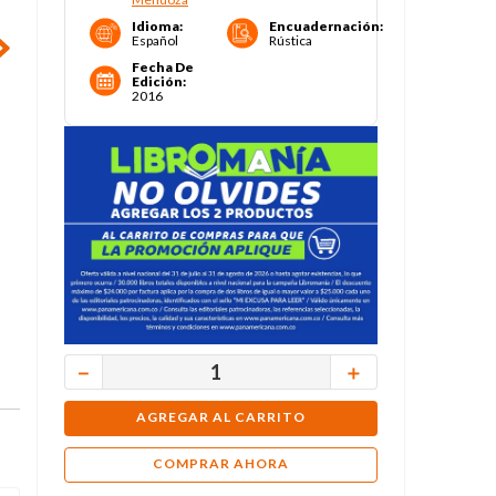
Idioma
:
Encuadernación
:
Español
Rústica
Fecha De
Edición
:
2016
－
＋
AGREGAR AL CARRITO
COMPRAR AHORA