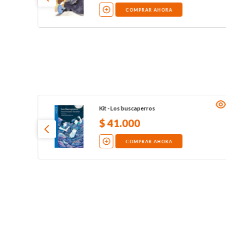
COMPRAR AHORA
Kit - Los buscaperros
$
41
.
000
COMPRAR AHORA