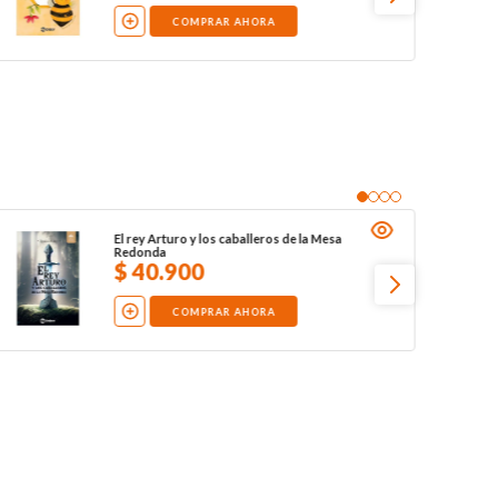
COMPRAR AHORA
El rey Arturo y los caballeros de la Mesa
Redonda
$
40
.
900
COMPRAR AHORA