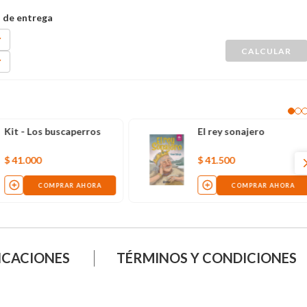
Kit - Los buscaperros
El rey sonajero
$
41
.
000
$
41
.
500
COMPRAR AHORA
COMPRAR AHORA
ICACIONES
TÉRMINOS Y CONDICIONES