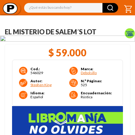
¿Qué estás buscando hoy?
EL MISTERIO DE SALEM´S LOT
$
59
.
000
Cod.
:
Marca
:
546029
Debolsillo
Autor
:
N.° Páginas
:
Stephen King
525
Idioma
:
Encuadernación
:
Español
Rústica