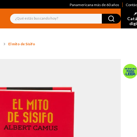
Panamericana más de 60 años
Contá
📌
¿Qué estás buscando hoy?
Catá
dig
El mito de Sísifo