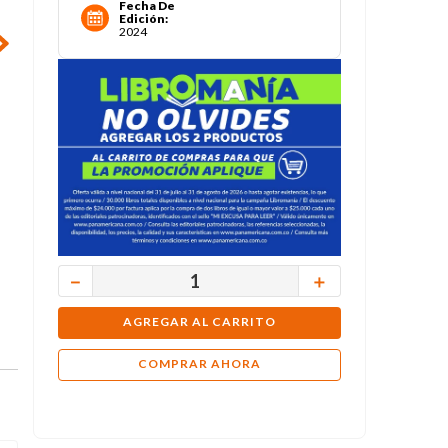
Fecha De
Edición
:
2024
－
＋
AGREGAR AL CARRITO
COMPRAR AHORA