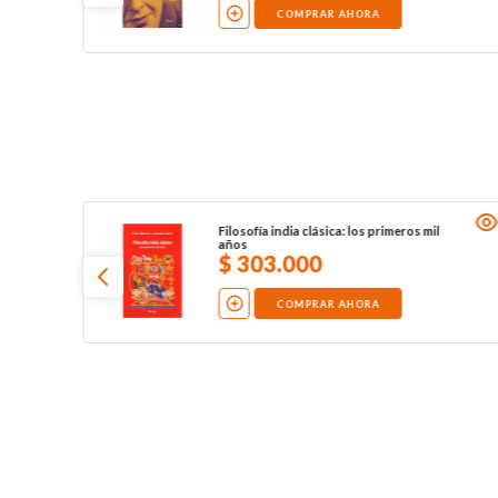
COMPRAR AHORA
Filosofía india clásica: los primeros mil
años
$
303
.
000
COMPRAR AHORA