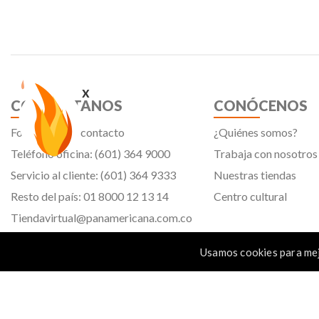
x
CONTÁCTANOS
CONÓCENOS
Formulario de contacto
¿Quiénes somos?
Teléfono oficina: (601) 364 9000
Trabaja con nosotros
Servicio al cliente: (601) 364 9333
Nuestras tiendas
Resto del país: 01 8000 12 13 14
Centro cultural
Tiendavirtual@panamericana.com.co
Servicliente@panamericana.com.co
Usamos cookies para mej
notificaciones@panamericana.com.co
Calle 12 # 34 - 30, Bogotá D.C.