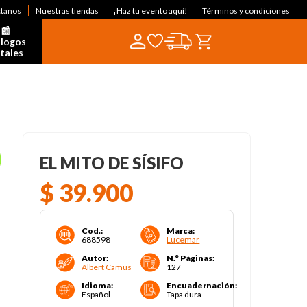
ctanos
Nuestras tiendas
¡Haz tu evento aquí!
Términos y condiciones
📰  
logos 
itales
EL MITO DE SÍSIFO
$
39
.
900
Cod.
:
Marca
:
688598
Lucemar
Autor
:
N.° Páginas
:
Albert Camus
127
Idioma
:
Encuadernación
:
Español
Tapa dura