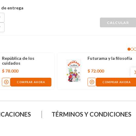
República de los
Futurama y la filosofía
cuidados
$
78
.
000
$
72
.
000
COMPRAR AHORA
COMPRAR AHORA
ICACIONES
TÉRMINOS Y CONDICIONES