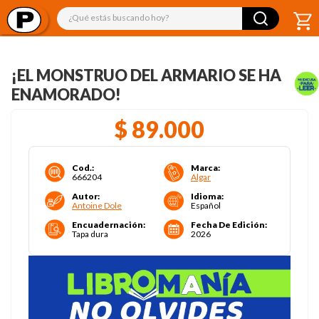
¿Qué estás buscando hoy?
¡EL MONSTRUO DEL ARMARIO SE HA
ENAMORADO!
$
89
.
000
Cod.
:
Marca
:
666204
Algar
Autor
:
Idioma
:
Antoine Dole
Español
Encuadernación
:
Fecha De Edición
:
Tapa dura
2026