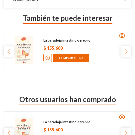
También te puede interesar
La paradoja intestino-cerebro
$
155
.
600
COMPRAR AHORA
Otros usuarios han comprado
La paradoja intestino-cerebro
$
155
.
600