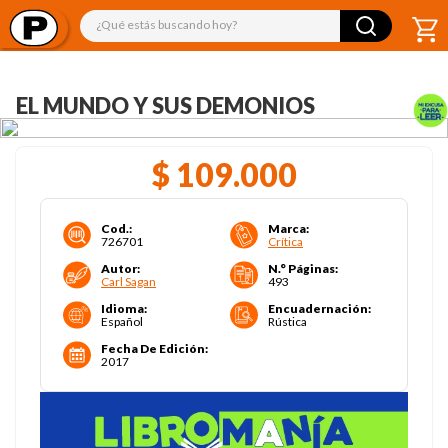
¿Qué estás buscando hoy?
EL MUNDO Y SUS DEMONIOS
$
109
.
000
Cod.
:
Marca
:
726701
Crítica
Autor
:
N.° Páginas
:
Carl Sagan
493
Idioma
:
Encuadernación
:
Español
Rústica
Fecha De Edición
:
2017