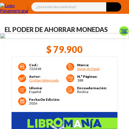
¿Qué estás buscando hoy?
EL PODER DE AHORRAR MONEDAS
$
79
.
900
Cod.
:
Marca
:
722618
Avión de Papel
Autor
:
N.° Páginas
:
Cristian Valenzuela
188
Idioma
:
Encuadernación
:
Español
Rústica
Fecha De Edición
:
2026