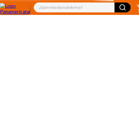
¿Qué estás buscando hoy?
TÉRMINOS MÁS BUSCADOS
1
.
libro
2
.
audifonos
3
.
juguetes
4
.
audio
5
.
rompecabezas
6
.
marcadores
7
.
mickey
8
.
cuadernos
9
.
kiut
10
.
biblia