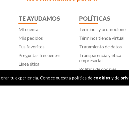
TE AYUDAMOS
POLÍTICAS
Mi cuenta
Términos y promociones
Mis pedidos
Términos tienda virtual
Tus favoritos
Tratamiento de datos
Preguntas frecuentes
Transparencia y ética
empresarial
Línea ética
Política de cookies
Proveedores
Aviso de privacidad
orar tu experiencia. Conoce nuestra política de
cookies
y de
priv
SIC
TÉR
 Todos los derechos reservados
1
.