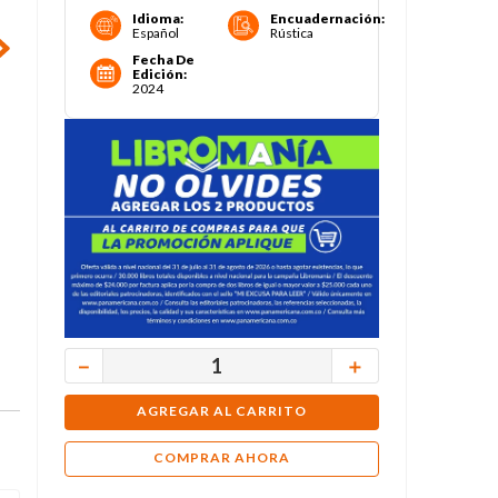
Idioma
:
Encuadernación
:
Español
Rústica
Fecha De
Edición
:
2024
－
＋
AGREGAR AL CARRITO
COMPRAR AHORA