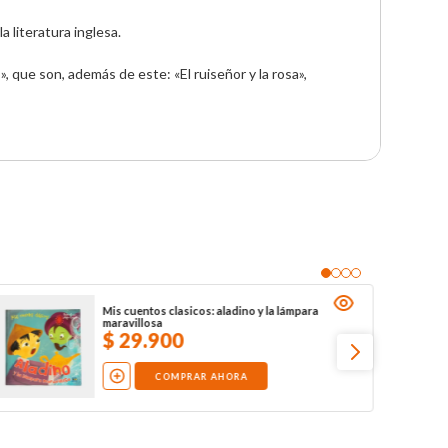
literatura inglesa. 

, que son, además de este: «El ruiseñor y la rosa», 
Mis cuentos clasicos: aladino y la lámpara
maravillosa
$
29
.
900
COMPRAR AHORA