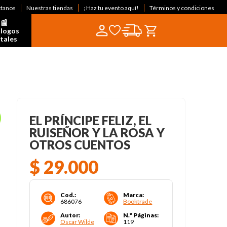
ctanos
Nuestras tiendas
¡Haz tu evento aquí!
Términos y condiciones
📰  
logos 
itales
EL PRÍNCIPE FELIZ, EL
RUISEÑOR Y LA ROSA Y
OTROS CUENTOS
$
29
.
000
Cod.
:
Marca
:
686076
Booktrade
Autor
:
N.° Páginas
:
Oscar Wilde
119