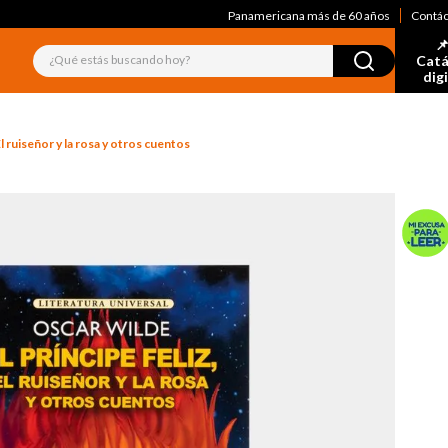
Panamericana más de 60 años
Contá
📌
¿Qué estás buscando hoy?
Catá
dig
 El ruiseñor y la rosa y otros cuentos