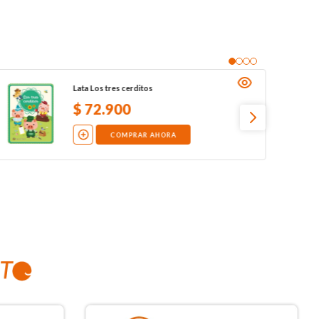
Lata Los tres cerditos
$
72
.
900
COMPRAR AHORA