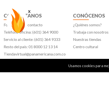
x
CONTÁCTANOS
CONÓCENOS
Formulario de contacto
¿Quiénes somos?
Teléfono oficina: (601) 364 9000
Trabaja con nosotros
Servicio al cliente: (601) 364 9333
Nuestras tiendas
Resto del país: 01 8000 12 13 14
Centro cultural
Tiendavirtual@panamericana.com.co
Servicliente@panamericana.com.co
Usamos cookies para mej
notificaciones@panamericana.com.co
Calle 12 # 34 - 30, Bogotá D.C.
Panamericana librería y papelería s.a. Copyright © 2023 | Nit: 830 037 946 |