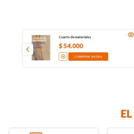
Cuarto de materiales
$
54
.
000
COMPRAR AHORA