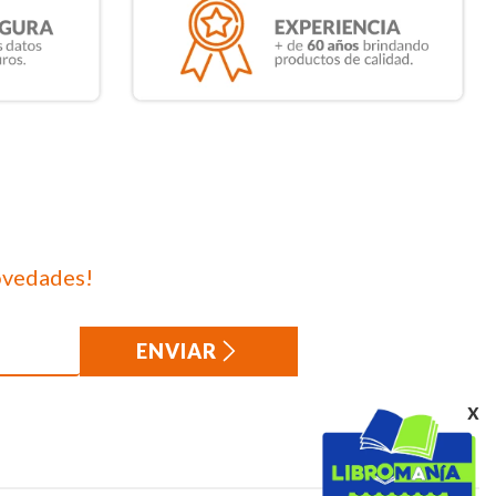
ovedades!
ENVIAR
x