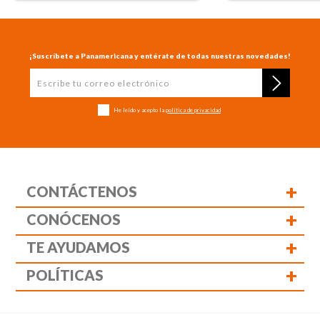
¡Suscríbete a Panamericana y entérate de todas nuestras novedades!
He leído y acepto la
política de privacidad
+
CONTÁCTENOS
+
CONÓCENOS
+
TE AYUDAMOS
+
POLÍTICAS