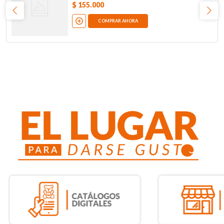
$
155
.
000
COMPRAR AHORA