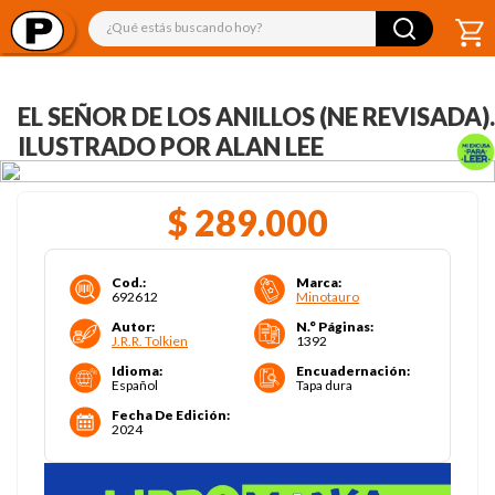
¿Qué estás buscando hoy?
EL SEÑOR DE LOS ANILLOS (NE REVISADA).
ILUSTRADO POR ALAN LEE
$
289
.
000
Cod.
:
Marca
:
692612
Minotauro
Autor
:
N.° Páginas
:
J.R.R. Tolkien
1392
Idioma
:
Encuadernación
:
Español
Tapa dura
Fecha De Edición
:
2024