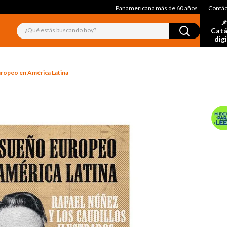
Panamericana más de 60 años
Contá
📌
¿Qué estás buscando hoy?
Catá
dig
uropeo en América Latina