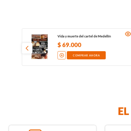
Vida y muerte del cartel de Medellín
$
69
.
000
COMPRAR AHORA