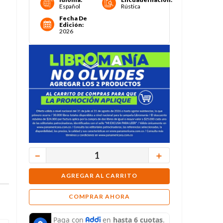
Español
Rústica
Fecha De
Edición
:
2026
－
＋
AGREGAR AL CARRITO
COMPRAR AHORA