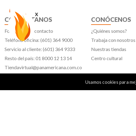
x
CONTÁCTANOS
CONÓCENOS
Formulario de contacto
¿Quiénes somos?
Teléfono oficina: (601) 364 9000
Trabaja con nosotros
Servicio al cliente: (601) 364 9333
Nuestras tiendas
Resto del país: 01 8000 12 13 14
Centro cultural
Tiendavirtual@panamericana.com.co
Servicliente@panamericana.com.co
Usamos cookies para mej
notificaciones@panamericana.com.co
Calle 12 # 34 - 30, Bogotá D.C.
Panamericana librería y papelería s.a. Copyright © 2023 | Nit: 830 037 946 |