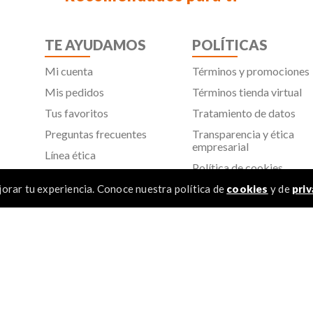
TE AYUDAMOS
POLÍTICAS
Mi cuenta
Términos y promociones
Mis pedidos
Términos tienda virtual
Tus favoritos
Tratamiento de datos
Preguntas frecuentes
Transparencia y ética
empresarial
Línea ética
Política de cookies
Proveedores
Aviso de privacidad
orar tu experiencia. Conoce nuestra política de
cookies
y de
priv
SIC
TÉR
 Todos los derechos reservados
1
.