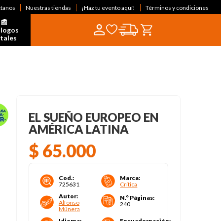
ctanos
Nuestras tiendas
¡Haz tu evento aquí!
Términos y condiciones
📰  
logos 
itales
EL SUEÑO EUROPEO EN
AMÉRICA LATINA
$
65
.
000
Cod.
:
Marca
:
725631
Crítica
Autor
:
N.° Páginas
:
Alfonso
240
Múnera
Idioma
:
Encuadernación
: