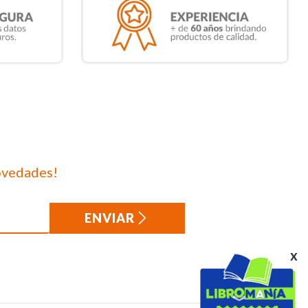
ovedades!
ENVIAR
x