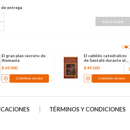
El gran plan secreto de
El cabildo catedralicio
Alemania
de Santafé durante el
período de la
$
69
.
000
$
49
.
500
independencia (1808-
1819)
COMPRAR AHORA
COMPRAR AHORA
ICACIONES
TÉRMINOS Y CONDICIONES