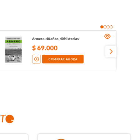
Armero: 40 años, 40 historias
$
69
.
000
COMPRAR AHORA