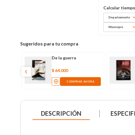
Departamento
Municipio
Sugeridos para tu compra
o: la
De la guerra
acuna
$
64
.
000
AHORA
COMPRAR AHORA
DESCRIPCIÓN
ESPECIF