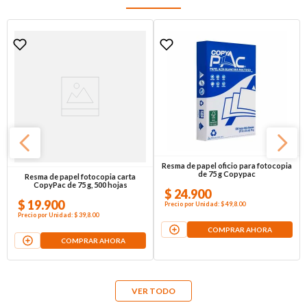
Resma de papel oficio para fotocopia
de 75 g Copypac
Resma de papel fotocopia carta
CopyPac de 75 g, 500 hojas
$
24
.
900
$
19
.
900
Precio por
Unidad
:
$ 49,8
.00
Precio por
Unidad
:
$ 39,8
.00
COMPRAR AHORA
COMPRAR AHORA
VER TODO