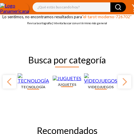
¡OOPS!
¿Qué estás buscando hoy?
Lo sentimos, no encontramos resultados para
"el-tarot-moderno-726702"
Revisa la ortografía | Intenta buscar con un término más general
Busca por categoría
JUGUETES
TECNOLOGÍA
VIDEOJUEGOS
Recomendados