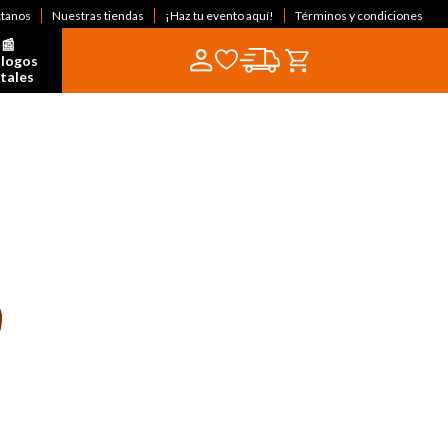
ctanos
Nuestras tiendas
¡Haz tu evento aquí!
Términos y condiciones
📰  
logos 
itales