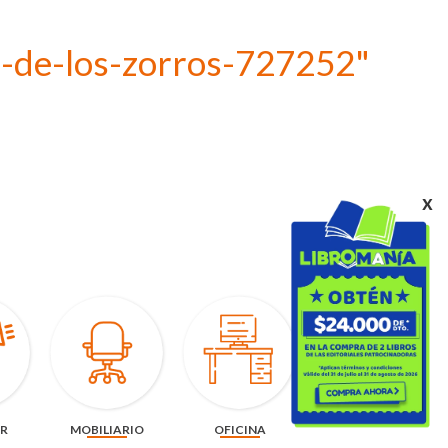
o-de-los-zorros-727252"
x
AR
MOBILIARIO
OFICINA