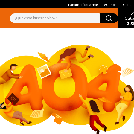
Panamericana más de 60 años
Contá
📌
¿Qué estás buscando hoy?
Catá
dig