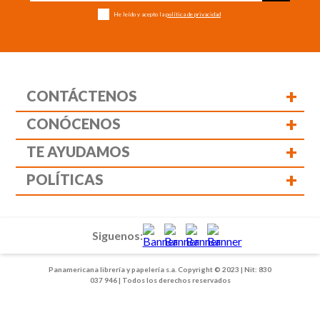
He leído y acepto la
política de privacidad
+
CONTÁCTENOS
+
CONÓCENOS
+
TE AYUDAMOS
+
POLÍTICAS
Siguenos:
Panamericana librería y papelería s.a. Copyright © 2023 | Nit: 830
037 946 | Todos los derechos reservados