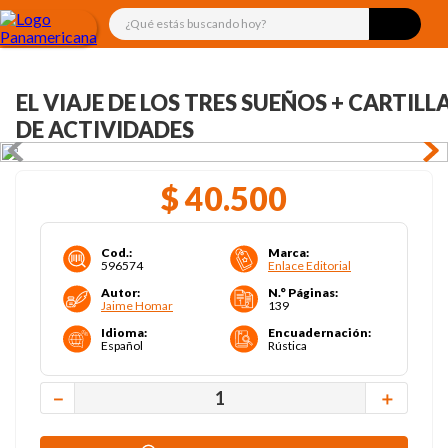
¿Qué estás buscando hoy?
EL VIAJE DE LOS TRES SUEÑOS + CARTILL
DE ACTIVIDADES
$
40
.
500
Cod.
:
Marca
:
596574
Enlace Editorial
Autor
:
N.° Páginas
:
Jaime Homar
139
Idioma
:
Encuadernación
:
Español
Rústica
－
＋