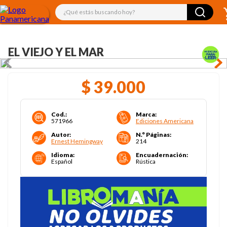
¿Qué estás buscando hoy?
EL VIEJO Y EL MAR
$
39
.
000
Cod.
:
Marca
:
571966
Ediciones Americana
Autor
:
N.° Páginas
:
Ernest Hemingway
214
Idioma
:
Encuadernación
:
Español
Rústica