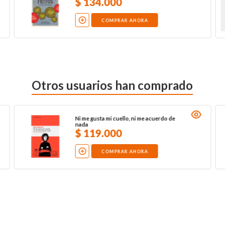
$
134
.
000
COMPRAR AHORA
Otros usuarios han comprado
Ni me gusta mi cuello, ni me acuerdo de
nada
$
119
.
000
COMPRAR AHORA