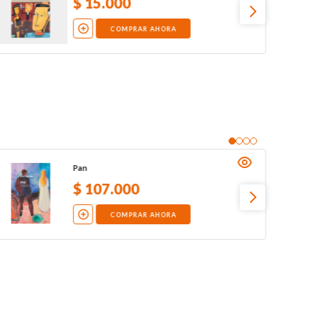
$
15
.
000
COMPRAR AHORA
Pan
$
107
.
000
COMPRAR AHORA