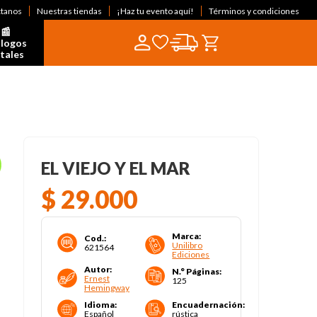
ctanos
Nuestras tiendas
¡Haz tu evento aquí!
Términos y condiciones
📰  
logos 
itales
EL VIEJO Y EL MAR
$
29
.
000
Marca
:
Cod.
:
Unilibro
621564
Ediciones
Autor
:
N.° Páginas
:
Ernest
125
Hemingway
Idioma
:
Encuadernación
:
Español
rústica