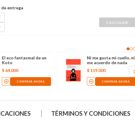
El eco fantasmal de un
Ni me gusta mi cuello, ni
Koto
me acuerdo de nada
$
64
.
000
$
119
.
000
COMPRAR AHORA
COMPRAR AHORA
ICACIONES
TÉRMINOS Y CONDICIONES