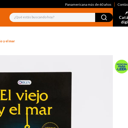
Panamericana más de 60 años
Contá
📌
¿Qué estás buscando hoy?
Catá
dig
jo y el mar