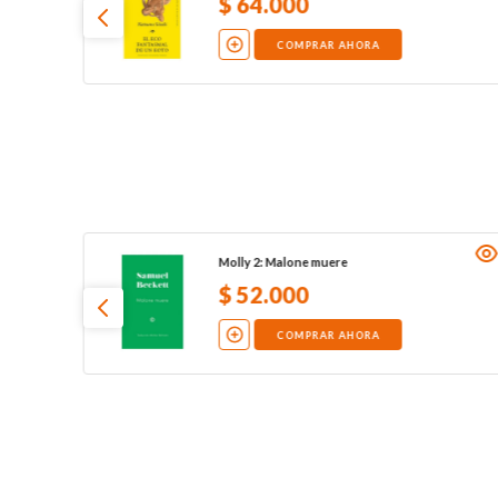
$
64
.
000
COMPRAR AHORA
Molly 2: Malone muere
$
52
.
000
COMPRAR AHORA