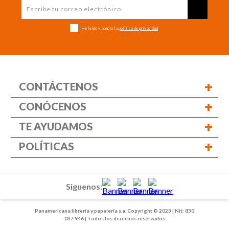
He leído y acepto la
política de privacidad
+
CONTÁCTENOS
+
CONÓCENOS
+
TE AYUDAMOS
+
POLÍTICAS
Siguenos:
Panamericana librería y papelería s.a. Copyright © 2023 | Nit: 830
037 946 | Todos los derechos reservados