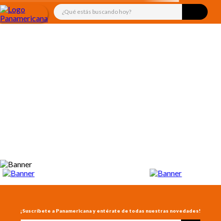
¿Qué estás buscando hoy?
TÉRMINOS MÁS BUSCADOS
1
.
libro
2
.
audifonos
3
.
juguetes
4
.
audio
5
.
mickey
6
.
rompecabezas
7
.
marcadores
8
.
cuadernos
9
.
kiut
10
.
biblia
¡Suscríbete a Panamericana y entérate de todas nuestras novedades!