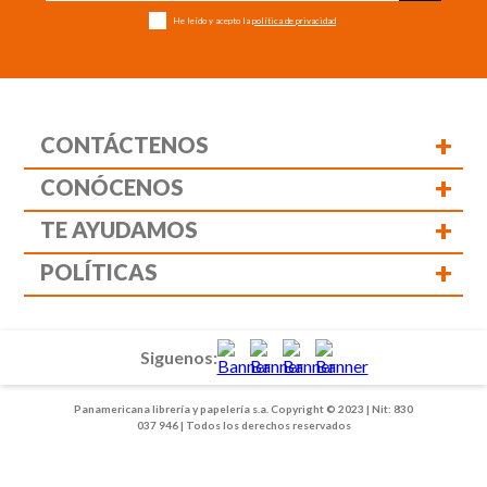
He leído y acepto la
política de privacidad
+
CONTÁCTENOS
+
CONÓCENOS
+
TE AYUDAMOS
+
POLÍTICAS
Siguenos:
Panamericana librería y papelería s.a. Copyright © 2023 | Nit: 830
037 946 | Todos los derechos reservados