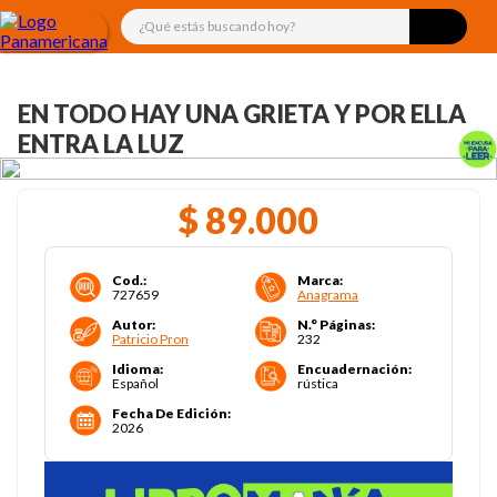
¿Qué estás buscando hoy?
EN TODO HAY UNA GRIETA Y POR ELLA
ENTRA LA LUZ
$
89
.
000
Cod.
:
Marca
:
727659
Anagrama
Autor
:
N.° Páginas
:
Patricio Pron
232
Idioma
:
Encuadernación
:
Español
rústica
Fecha De Edición
:
2026