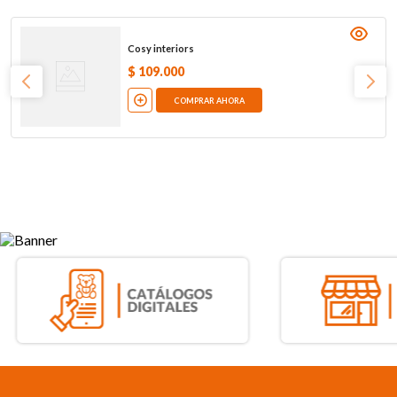
Cosy interiors
$
109
.
000
COMPRAR AHORA