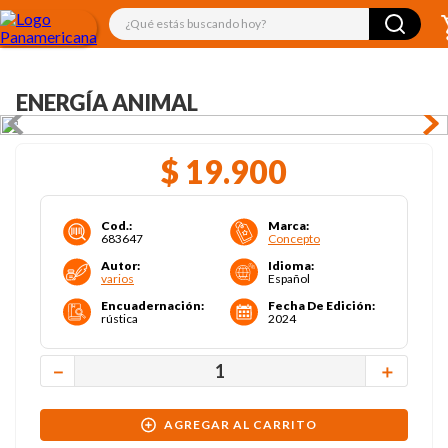
¿Qué estás buscando hoy?
ENERGÍA ANIMAL
$
19
.
900
Cod.
:
Marca
:
683647
Concepto
Autor
:
Idioma
:
varios
Español
Encuadernación
:
Fecha De Edición
:
rústica
2024
－
＋
AGREGAR AL CARRITO