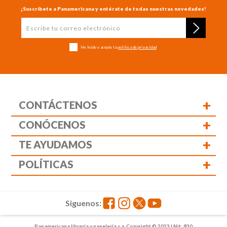
¡Suscríbete a Panamericana y entérate de todas nuestras novedades!
He leído y acepto la
política de privacidad
+
CONTÁCTENOS
+
CONÓCENOS
+
TE AYUDAMOS
+
POLÍTICAS
Siguenos:
Panamericana librería y papelería s.a. Copyright © 2023 | Nit: 830