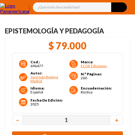
¿Qué estás buscando hoy?
EPISTEMOLOGÍA Y PEDAGOGÍA
$
79
.
000
Cod.
:
Marca
:
696477
ECOE Ediciones
Autor
:
N.° Páginas
:
José Iván Bedoya
260
Madrid
Idioma
:
Encuadernación
:
Español
Rústica
Fecha De Edición
:
2025
－
＋