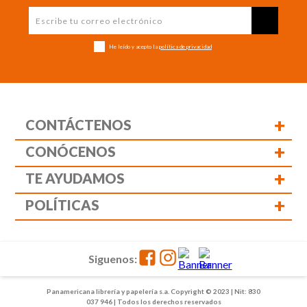
He leído y acepto la
política de privacidad
+
CONTÁCTENOS
+
CONÓCENOS
+
TE AYUDAMOS
+
POLÍTICAS
Siguenos:
Panamericana librería y papelería s.a. Copyright © 2023 | Nit: 830
037 946 | Todos los derechos reservados