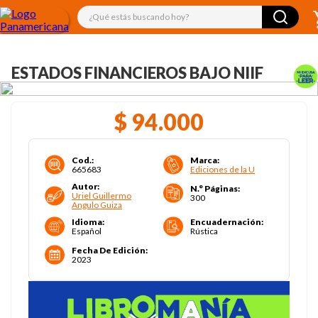
¿Qué estás buscando hoy?
ESTADOS FINANCIEROS BAJO NIIF
$
94
.
000
Cod.
:
Marca
:
665683
Ediciones de la U
Autor
:
N.° Páginas
:
Uriel Guillermo
300
Angulo Guiza
Idioma
:
Encuadernación
:
Español
Rústica
Fecha De Edición
:
2023