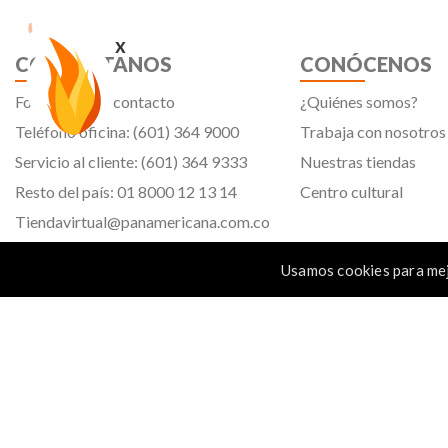
x
CONTÁCTANOS
CONÓCENOS
Formulario de contacto
¿Quiénes somos?
Teléfono oficina: (601) 364 9000
Trabaja con nosotros
Servicio al cliente: (601) 364 9333
Nuestras tiendas
Resto del país: 01 8000 12 13 14
Centro cultural
Tiendavirtual@panamericana.com.co
Servicliente@panamericana.com.co
Usamos cookies para mej
notificaciones@panamericana.com.co
Calle 12 # 34 - 30, Bogotá D.C.
Panamericana librería y papelería s.a. Copyright © 2023 | Nit: 830 037 946 |