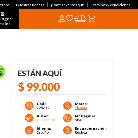
ctanos
Nuestras tiendas
¡Haz tu evento aquí!
Términos y condiciones
📰  
logos 
itales
ESTÁN AQUÍ
$
99
.
000
Cod.
:
Marca
:
725617
Planeta
Autor
:
N.° Páginas
:
J. J. Benítez
984
Idioma
:
Encuadernación
:
Español
Rústica