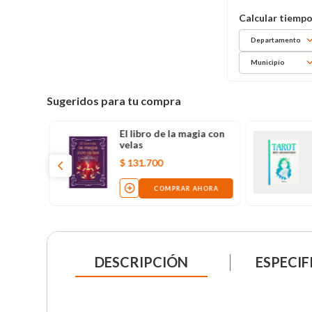
Departamento
Municipio
Sugeridos para tu compra
El libro de la magia con
velas
$
131
.
700
AHORA
COMPRAR AHORA
DESCRIPCIÓN
ESPECIF