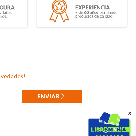
ovedades!
ENVIAR
x