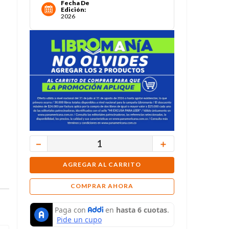
Fecha De
Edición
:
2026
－
＋
AGREGAR AL CARRITO
COMPRAR AHORA