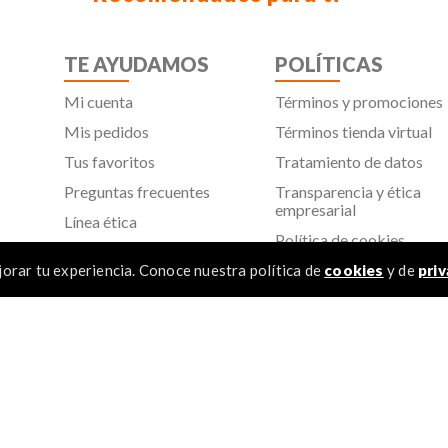
TE AYUDAMOS
POLÍTICAS
Mi cuenta
Términos y promociones
Mis pedidos
Términos tienda virtual
Tus favoritos
Tratamiento de datos
Preguntas frecuentes
Transparencia y ética
empresarial
Línea ética
Política de cookies
Proveedores
Aviso de privacidad
orar tu experiencia. Conoce nuestra política de
cookies
y de
priv
SIC
TÉR
 Todos los derechos reservados
1
.