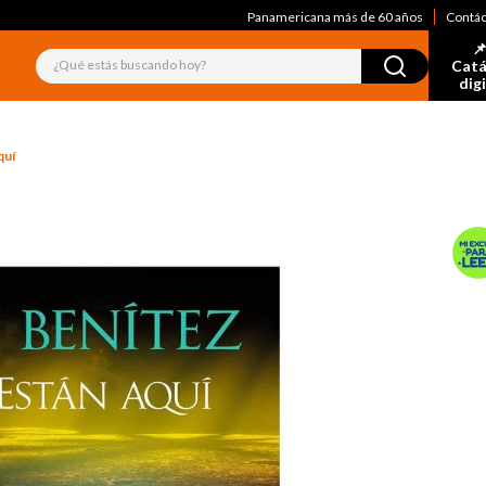
Panamericana más de 60 años
Contá
📌
¿Qué estás buscando hoy?
Catá
dig
quí