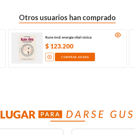
Otros usuarios han comprado
Rune önd: energía vital rúnica
$
123
.
200
COMPRAR AHORA