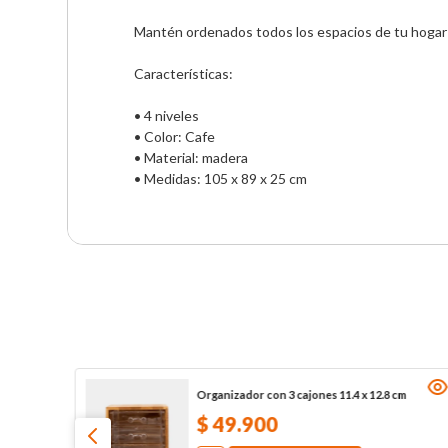
Mantén ordenados todos los espacios de tu hogar 
Características:

• 4 niveles

• Color: Cafe

• Material: madera

• Medidas: 105 x 89 x 25 cm
Organizador con 3 cajones 11.4 x 12.8 cm
$
49
.
900