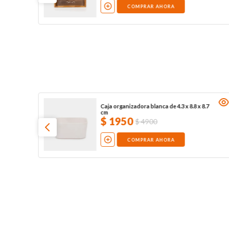
COMPRAR AHORA
Caja organizadora blanca de 4.3 x 8.8 x 8.7
cm
$
1950
$
4900
COMPRAR AHORA