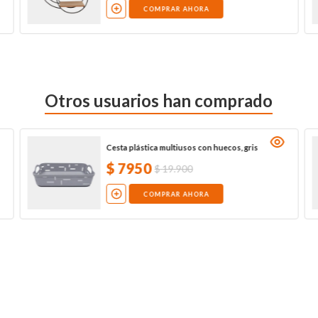
COMPRAR AHORA
Otros usuarios han comprado
Cesta plástica multiusos con huecos, gris
$
7950
$
19
.
900
COMPRAR AHORA