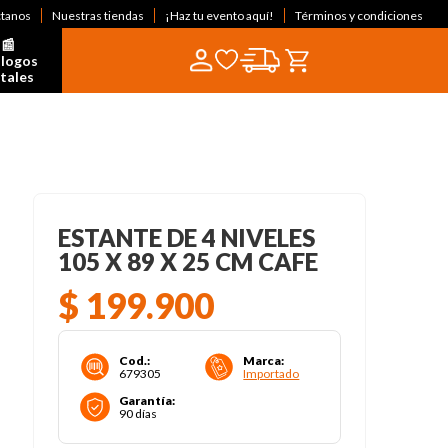
ctanos
Nuestras tiendas
¡Haz tu evento aquí!
Términos y condiciones
📰  
logos 
itales
ESTANTE DE 4 NIVELES
105 X 89 X 25 CM CAFE
$
199
.
900
Cod.
:
Marca
:
679305
Importado
Garantía
:
90 días