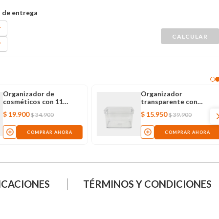
Organizador de
Organizador
cosméticos con 11
transparente con
divisiones
manijas
$
19
.
900
$
15
.
950
$
34
.
900
$
39
.
900
COMPRAR AHORA
COMPRAR AHORA
ICACIONES
TÉRMINOS Y CONDICIONES