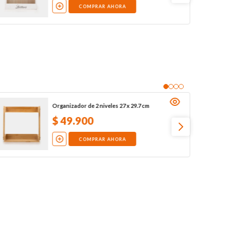
COMPRAR AHORA
Organizador de 2 niveles 27 x 29.7 cm
$
49
.
900
COMPRAR AHORA