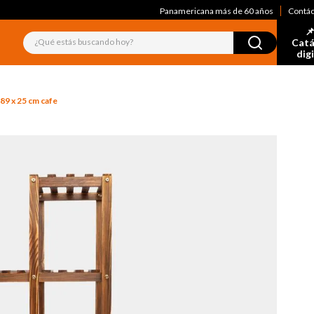
Panamericana más de 60 años
Contá
📌
¿Qué estás buscando hoy?
Catá
dig
 89 x 25 cm cafe