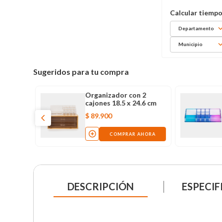
Departamento
Municipio
Sugeridos para tu compra
2
Organizador con 2
 cm
cajones 18.5 x 24.6 cm
$
89
.
900
AHORA
COMPRAR AHORA
DESCRIPCIÓN
ESPECIF