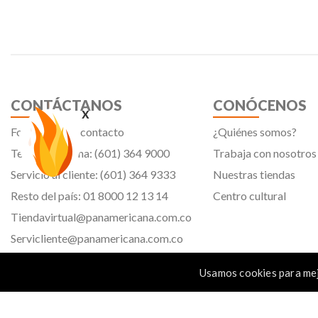
CONTÁCTANOS
CONÓCENOS
x
Formulario de contacto
¿Quiénes somos?
Teléfono oficina: (601) 364 9000
Trabaja con nosotros
Servicio al cliente: (601) 364 9333
Nuestras tiendas
Resto del país: 01 8000 12 13 14
Centro cultural
Tiendavirtual@panamericana.com.co
Servicliente@panamericana.com.co
notificaciones@panamericana.com.co
Usamos cookies para mej
lineaetica@panamericana.com.co
Calle 12 # 34 - 30, Bogotá D.C.