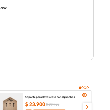
ana:

Soporte para llaves casa con 3 ganchos
$
23
.
900
$
39
.
900