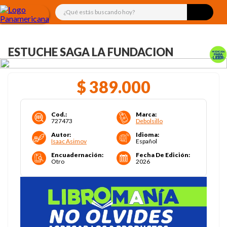
¿Qué estás buscando hoy?
ESTUCHE SAGA LA FUNDACION
$
389
.
000
Cod.
:
Marca
:
727473
Debolsillo
Autor
:
Idioma
:
Isaac Asimov
Español
Encuadernación
:
Fecha De Edición
:
Otro
2026