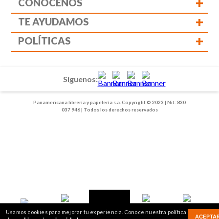
+
CONÓCENOS
+
TE AYUDAMOS
+
POLÍTICAS
Siguenos:
Panamericana librería y papelería s.a. Copyright © 2023 | Nit: 830
037 946 | Todos los derechos reservados
1
2
Usamos cookies para mejorar tu experiencia. Conoce nuestra política
ACEPTA
Inicio