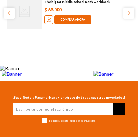
The big fat middle school math workbook
$
69
.
000
COMPRAR AHORA
¡Suscríbete a Panamericana y entérate de todas nuestras novedades!
He leído y acepto la
política de privacidad