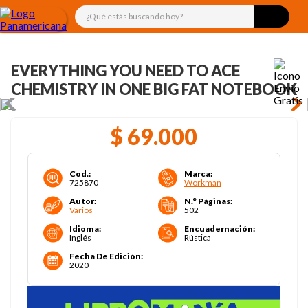
¿Qué estás buscando hoy?
EVERYTHING YOU NEED TO ACE
CHEMISTRY IN ONE BIG FAT NOTEBOOK
$
69
.
000
Cod.
:
Marca
:
725870
Workman
Autor
:
N.° Páginas
:
Varios
502
Idioma
:
Encuadernación
:
Inglés
Rústica
Fecha De Edición
:
2020