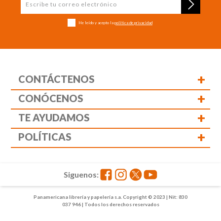
He leído y acepto la
política de privacidad
+
CONTÁCTENOS
+
CONÓCENOS
+
TE AYUDAMOS
+
POLÍTICAS
Siguenos:
Panamericana librería y papelería s.a. Copyright © 2023 | Nit: 830
037 946 | Todos los derechos reservados