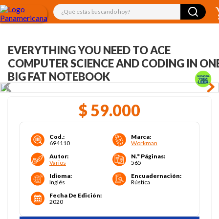
¿Qué estás buscando hoy?
EVERYTHING YOU NEED TO ACE
COMPUTER SCIENCE AND CODING IN ON
BIG FAT NOTEBOOK
$
59
.
000
Cod.
:
Marca
:
694110
Workman
Autor
:
N.° Páginas
:
Varios
565
Idioma
:
Encuadernación
:
Inglés
Rústica
Fecha De Edición
:
2020