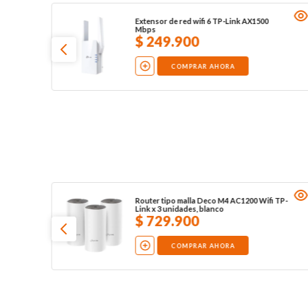
Extensor de red wifi 6 TP-Link AX1500
Mbps
$
249
.
900
COMPRAR AHORA
Router tipo malla Deco M4 AC1200 Wifi TP-
Link x 3 unidades, blanco
$
729
.
900
COMPRAR AHORA