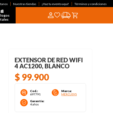
ctanos
Nuestras tiendas
¡Haz tu evento aquí!
Términos y condiciones
📰  
logos 
itales
EXTENSOR DE RED WIFI
4 AC1200, BLANCO
$
99
.
900
Cod.
:
Marca
:
697791
MERCUSYS
Garantía
:
4 años