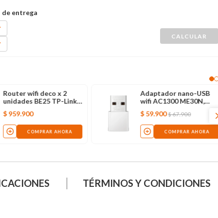
Router wifi deco x 2
Adaptador nano-USB
unidades BE25 TP-Link,
wifi AC1300 ME30N,
blanco
blanco
$
959
.
900
$
59
.
900
$
67
.
900
COMPRAR AHORA
COMPRAR AHORA
ICACIONES
TÉRMINOS Y CONDICIONES