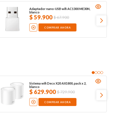
Adaptador nano-USB wifi AC1300 ME30N,
blanco
$
59
.
900
$
67
.
900
COMPRAR AHORA
Sistema wifi Deco X20 AX1800, pack x 2,
blanco
$
629
.
900
$
729
.
900
COMPRAR AHORA