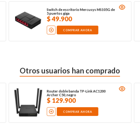
Switch de escritorio Mercusys MS105G de
5 puertos giga
$
49
.
900
COMPRAR AHORA
Otros usuarios han comprado
Router doble banda TP-Link AC1200
Archer C50, negro
$
129
.
900
COMPRAR AHORA