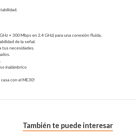
bilidad. 

Hz + 300 Mbps en 2.4 GHz) para una conexión fluida. 

ilidad de la señal.

tus necesidades. 

ados.



o inalámbrico 

 casa con el ME30!
También te puede interesar