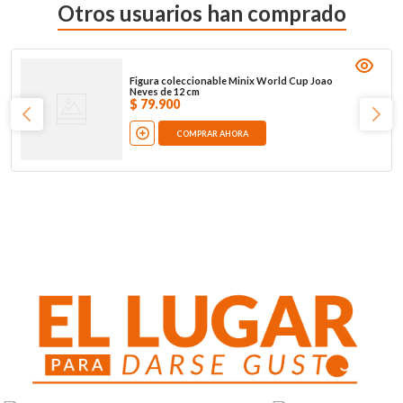
Otros usuarios han comprado
Figura coleccionable Minix World Cup Joao
Neves de 12 cm
$
79
.
900
COMPRAR AHORA