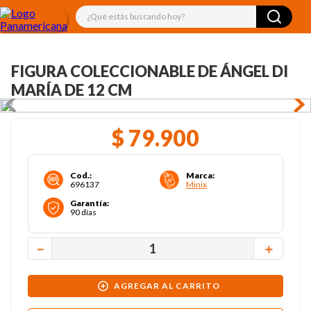
¿Qué estás buscando hoy?
FIGURA COLECCIONABLE DE ÁNGEL DI
MARÍA DE 12 CM
$
79
.
900
Cod.
:
Marca
:
696137
Minix
Garantía
:
90 días
－
＋
AGREGAR AL CARRITO