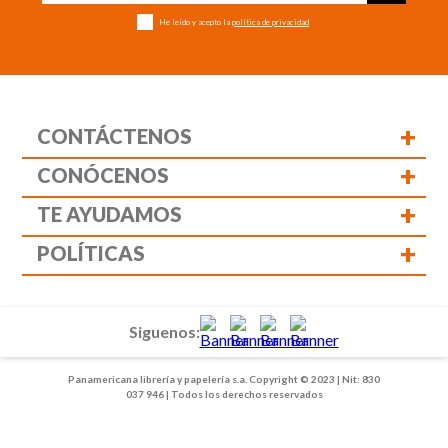
He leído y acepto la
política de privacidad
+
CONTÁCTENOS
+
CONÓCENOS
+
TE AYUDAMOS
+
POLÍTICAS
Siguenos:
Panamericana librería y papelería s.a. Copyright © 2023 | Nit: 830
037 946 | Todos los derechos reservados