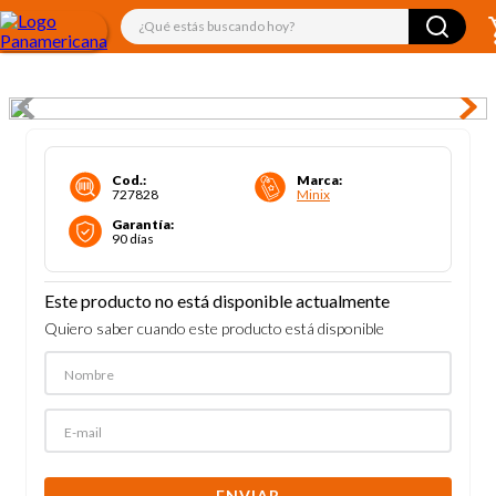
¿Qué estás buscando hoy?
Cod.
:
Marca
:
727828
Minix
Garantía
:
90 días
Este producto no está disponible actualmente
Quiero saber cuando este producto está disponible
ENVIAR