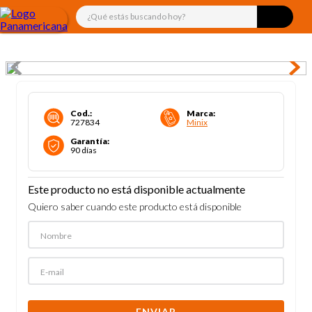
¿Qué estás buscando hoy?
Cod.
:
Marca
:
727834
Minix
Garantía
:
90 días
Este producto no está disponible actualmente
Quiero saber cuando este producto está disponible
ENVIAR