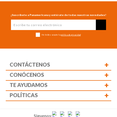
¡Suscríbete a Panamericana y entérate de todas nuestras novedades!
He leído y acepto la
política de privacidad
+
CONTÁCTENOS
+
CONÓCENOS
+
TE AYUDAMOS
+
POLÍTICAS
Siguenos: