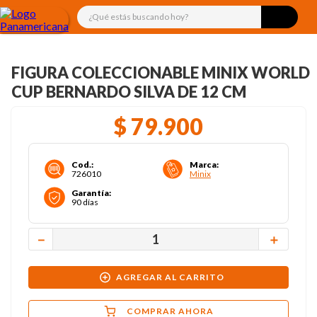
¿Qué estás buscando hoy?
FIGURA COLECCIONABLE MINIX WORLD
CUP BERNARDO SILVA DE 12 CM
$
79
.
900
Cod.
:
Marca
:
726010
Minix
Garantía
:
90 días
－
＋
AGREGAR AL CARRITO
COMPRAR AHORA