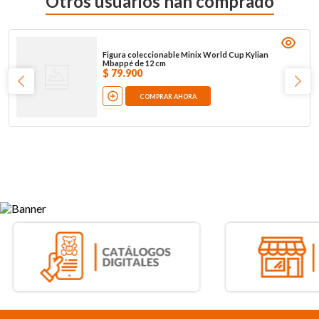
Otros usuarios han comprado
Figura coleccionable Minix World Cup Kylian
Mbappé de 12 cm
$
79
.
900
COMPRAR AHORA