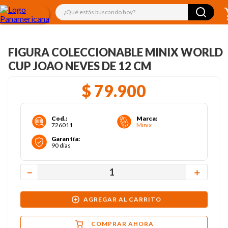
¿Qué estás buscando hoy?
FIGURA COLECCIONABLE MINIX WORLD
CUP JOAO NEVES DE 12 CM
$
79
.
900
Cod.
:
Marca
:
726011
Minix
Garantía
:
90 días
－
＋
AGREGAR AL CARRITO
COMPRAR AHORA