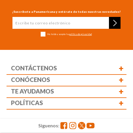
¡Suscríbete a Panamericana y entérate de todas nuestras novedades!
He leído y acepto la
política de privacidad
+
CONTÁCTENOS
+
CONÓCENOS
+
TE AYUDAMOS
+
POLÍTICAS
Siguenos: