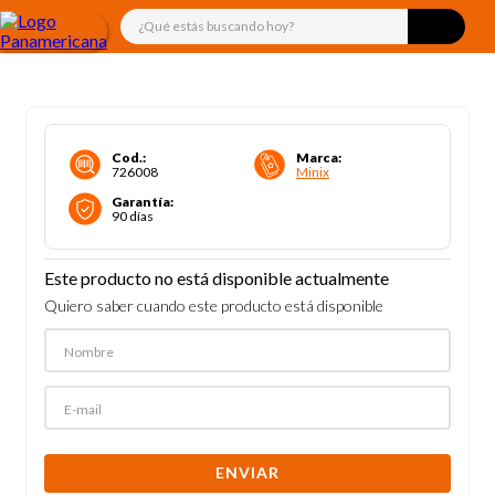
¿Qué estás buscando hoy?
Cod.
:
Marca
:
726008
Minix
Garantía
:
90 días
Este producto no está disponible actualmente
Quiero saber cuando este producto está disponible
ENVIAR