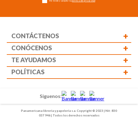
He leído y acepto la
política de privacidad
+
CONTÁCTENOS
+
CONÓCENOS
+
TE AYUDAMOS
+
POLÍTICAS
Siguenos:
Panamericana librería y papelería s.a. Copyright © 2023 | Nit: 830
037 946 | Todos los derechos reservados