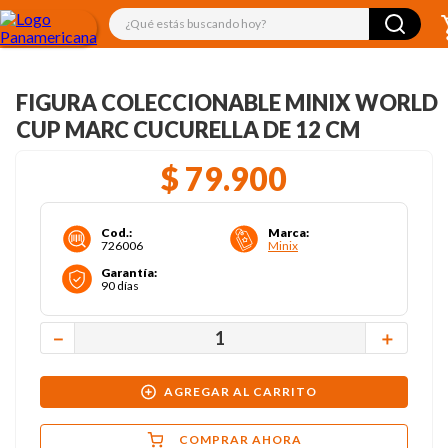
¿Qué estás buscando hoy?
FIGURA COLECCIONABLE MINIX WORLD
CUP MARC CUCURELLA DE 12 CM
$
79
.
900
Cod.
:
Marca
:
726006
Minix
Garantía
:
90 días
－
＋
AGREGAR AL CARRITO
COMPRAR AHORA