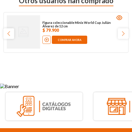
Otros usuarios han comprado
Figura coleccionable Minix World Cup Julián
Álvarez de 12 cm
$
79
.
900
COMPRAR AHORA