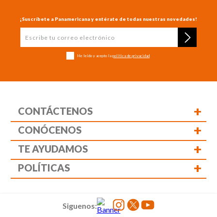
¡Suscríbete a Panamericana y entérate de todas nuestras novedades!
He leído y acepto la
política de privacidad
+
CONTÁCTENOS
+
CONÓCENOS
+
TE AYUDAMOS
+
POLÍTICAS
Siguenos: