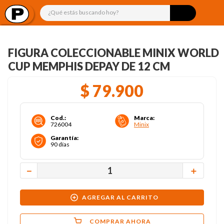
¿Qué estás buscando hoy?
FIGURA COLECCIONABLE MINIX WORLD
CUP MEMPHIS DEPAY DE 12 CM
$
79
.
900
Cod.
:
Marca
:
726004
Minix
Garantía
:
90 días
－
＋
AGREGAR AL CARRITO
COMPRAR AHORA