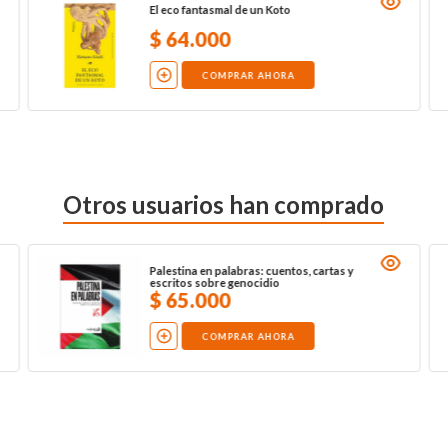
El eco fantasmal de un Koto
$
64
.
000
COMPRAR AHORA
Otros usuarios han comprado
Palestina en palabras: cuentos, cartas y
escritos sobre genocidio
$
65
.
000
COMPRAR AHORA