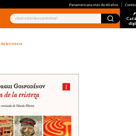
Panamericana más de 60 años
Contá
📌
¿Qué estás buscando hoy?
Catá
dig
 de la tristeza