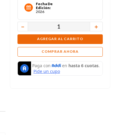
Fecha De
Edición
:
2026
－
＋
AGREGAR AL CARRITO
COMPRAR AHORA