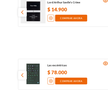
Lord Arthur Savile's Crime
$
14
.
900
COMPRAR AHORA
Las excéntricas
$
78
.
000
COMPRAR AHORA