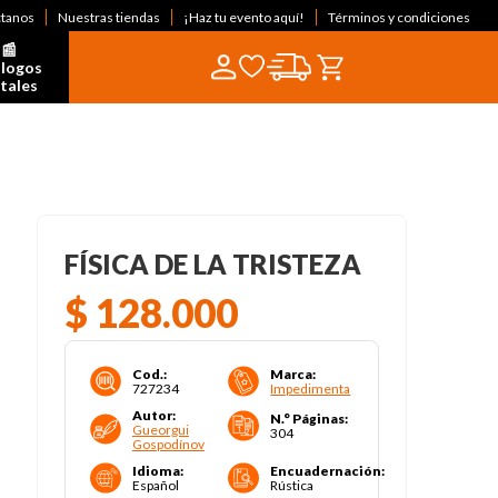
ctanos
Nuestras tiendas
¡Haz tu evento aquí!
Términos y condiciones
📰  
logos 
itales
FÍSICA DE LA TRISTEZA
$
128
.
000
Cod.
:
Marca
:
727234
Impedimenta
Autor
:
N.° Páginas
:
Gueorgui
304
Gospodínov
Idioma
:
Encuadernación
:
Español
Rústica