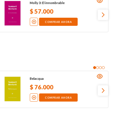
Molly 3: El innombrable
$
57
.
000
COMPRAR AHORA
Belacqua
$
76
.
000
COMPRAR AHORA